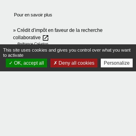
Pour en savoir plus
Crédit d'impôt en faveur de la recherche
open_in_new
collaborative
Bpifrance Création
This site uses cookies and gives you control over what you want
CICo - Crédit d'impôt Collaboration de recherche
to activate
open_in_new
OK, accept all
Deny all cookies
Personalize
Ministère chargé de l'éducation
Signaler une erreur sur cette page
Contact
Comment joindre la mairie