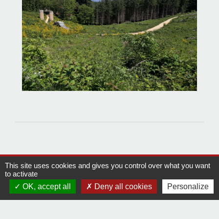
This site uses cookies and gives you control over what you want
Contact
to activate
OK, accept all
Deny all cookies
Personalize
Comment joindre la mairie