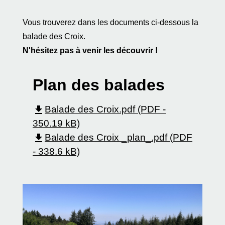
Vous trouverez dans les documents ci-dessous la
balade des Croix.
N'hésitez pas à venir les découvrir !
Plan des balades
file_download
Balade des Croix.pdf (PDF -
350.19 kB)
file_download
Balade des Croix _plan_.pdf (PDF
- 338.6 kB)