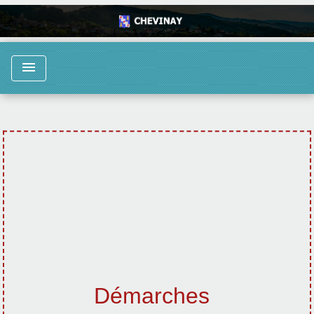
menu
Démarches