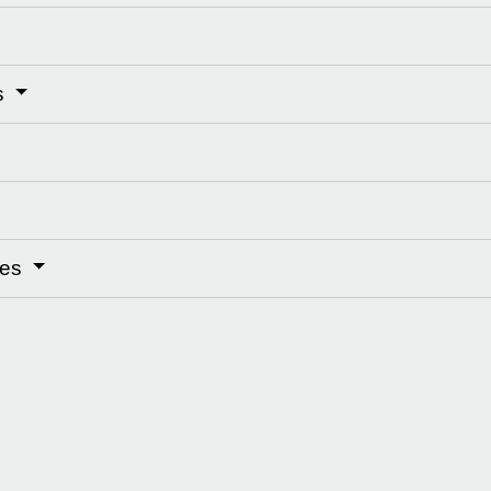
es
mes