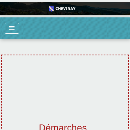
menu
Démarches