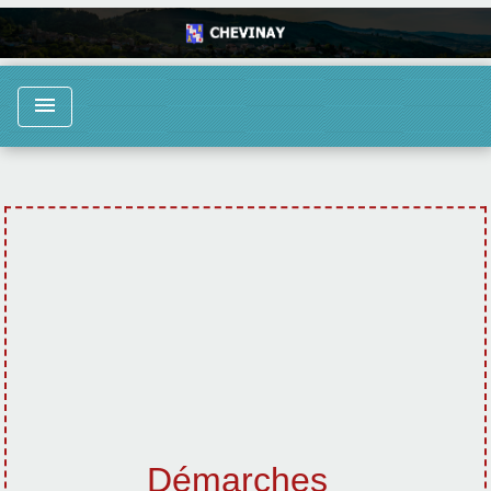
menu
Démarches