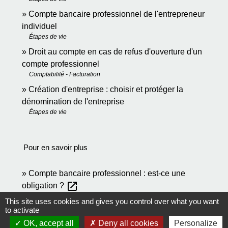
Compte bancaire professionnel de l'entrepreneur
individuel
Étapes de vie
Droit au compte en cas de refus d'ouverture d'un
compte professionnel
Comptabilité - Facturation
Création d'entreprise : choisir et protéger la
dénomination de l'entreprise
Étapes de vie
Pour en savoir plus
Compte bancaire professionnel : est-ce une
open_in_new
obligation ?
Ministère chargé des finances
This site uses cookies and gives you control over what you want
to activate
OK, accept all
Deny all cookies
Personalize
Signaler une erreur sur cette page