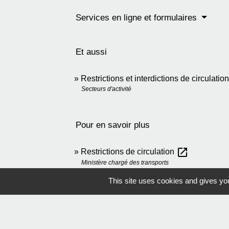
Services en ligne et formulaires
Et aussi
Restrictions et interdictions de circulati
Secteurs d'activité
Pour en savoir plus
open_in_new
Restrictions de circulation
Ministère chargé des transports
Carte des sections du réseau routier à f
This site uses cookies and gives you
Ministère chargé des transports
S'informer sur les principaux chantiers (t
Bison futé