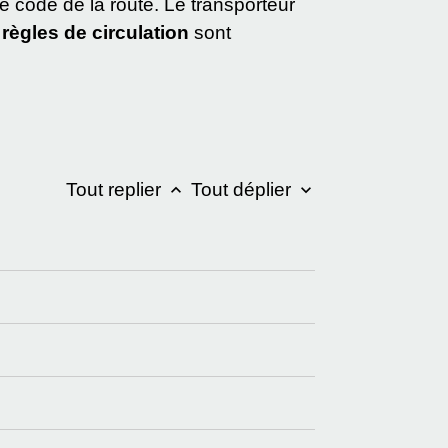
e code de la route. Le transporteur
s
règles de circulation
sont
Tout replier
Tout déplier
keyboard_arrow_up
keyboard_arrow_down