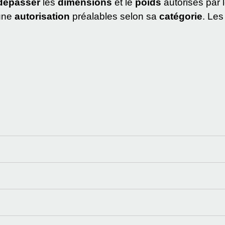
dépasser
les
dimensions
et le
poids
autorisés par l
 une
autorisation
préalables selon sa
catégorie
. Le