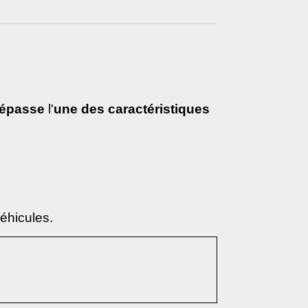
épasse
l'
une des caractéristiques
véhicules.