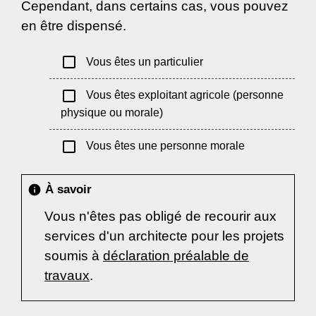
Cependant, dans certains cas, vous pouvez
en être dispensé.
check_box_outline_blank
Vous êtes un particulier
check_box_outline_blank
Vous êtes exploitant agricole (personne
physique ou morale)
check_box_outline_blank
Vous êtes une personne morale
À savoir
info
Vous n'êtes pas obligé de recourir aux
services d'un architecte pour les projets
soumis à
déclaration préalable de
travaux
.