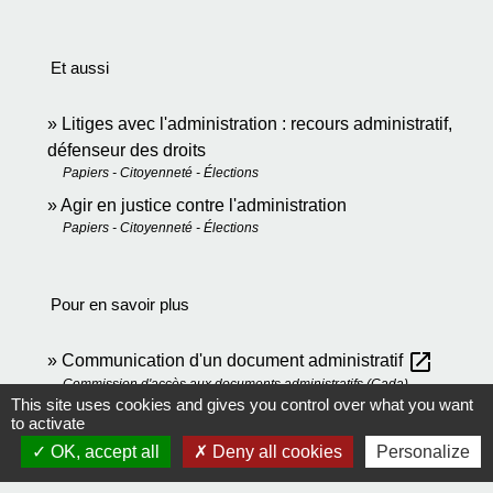
Et aussi
Litiges avec l'administration : recours administratif,
défenseur des droits
Papiers - Citoyenneté - Élections
Agir en justice contre l'administration
Papiers - Citoyenneté - Élections
Pour en savoir plus
open_in_new
Communication d'un document administratif
Commission d'accès aux documents administratifs (Cada)
This site uses cookies and gives you control over what you want
to activate
Signaler une erreur sur cette page
OK, accept all
Deny all cookies
Personalize