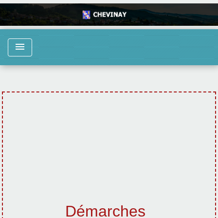
menu
Démarches