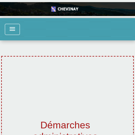
menu
Démarches