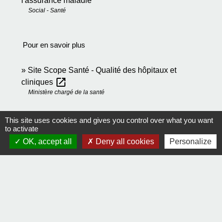
l'assurance maladie
Social - Santé
Pour en savoir plus
Site Scope Santé - Qualité des hôpitaux et
open_in_new
cliniques
Ministère chargé de la santé
This site uses cookies and gives you control over what you want
Signaler une erreur sur cette page
to activate
OK, accept all
Deny all cookies
Personalize
Contact
Comment joindre la mairie