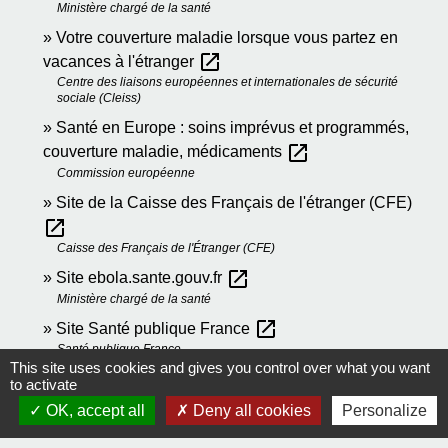
Ministère chargé de la santé
Votre couverture maladie lorsque vous partez en
open_in_new
vacances à l'étranger
Centre des liaisons européennes et internationales de sécurité
sociale (Cleiss)
Santé en Europe : soins imprévus et programmés,
open_in_new
couverture maladie, médicaments
Commission européenne
Site de la Caisse des Français de l'étranger (CFE)
open_in_new
Caisse des Français de l'Étranger (CFE)
open_in_new
Site ebola.sante.gouv.fr
Ministère chargé de la santé
open_in_new
Site Santé publique France
Santé publique France
This site uses cookies and gives you control over what you want
to activate
Signaler une erreur sur cette page
OK, accept all
Deny all cookies
Personalize