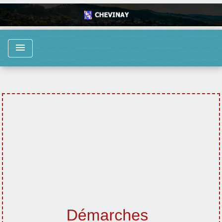
menu
Démarches