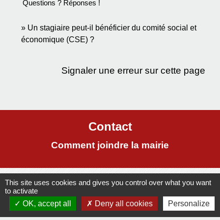
Questions ? Réponses !
Un stagiaire peut-il bénéficier du comité social et
économique (CSE) ?
Signaler une erreur sur cette page
Contact
Comment joindre la mairie
This site uses cookies and gives you control over what you want
Mentions légales
-
Politique de confidentialité
-
to activate
OK, accept all
Deny all cookies
Personalize
Accessibilité
-
Plan du site
-