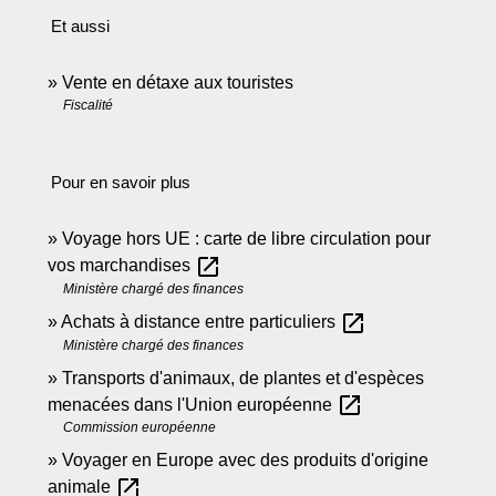
Et aussi
Vente en détaxe aux touristes
Fiscalité
Pour en savoir plus
Voyage hors UE : carte de libre circulation pour
open_in_new
vos marchandises
Ministère chargé des finances
open_in_new
Achats à distance entre particuliers
Ministère chargé des finances
Transports d'animaux, de plantes et d'espèces
open_in_new
menacées dans l'Union européenne
Commission européenne
Voyager en Europe avec des produits d'origine
open_in_new
animale