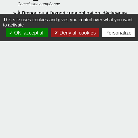
Commission européenne
À l'import ou à l'export : une obligation, déclarer sa
This site uses cookies and gives you control over what you want
open_in_new
marchandise
to activate
Ministère chargé des finances
OK, accept all
Deny all cookies
Personalize
Signaler une erreur sur cette page
Contact
Comment joindre la mairie
Mentions légales
-
Politique de confidentialité
-
Accessibilité
-
Plan du site
-