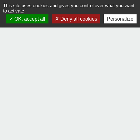
This site uses cookies and gives you control over what you want
avant la fin du préavis ?
to activate
OK, accept all
Deny all cookies
Personalize
Signaler une erreur sur cette page
Contact
Comment joindre la mairie
Mentions légales
-
Politique de confidentialité
-
Accessibilité
-
Plan du site
-
Gestion des cookies