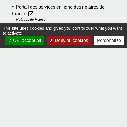
Portail des services en ligne des notaires de
open_in_new
France
Notaires de France
Inscrire et rechercher un testament dans chaque
This site uses cookies and gives you control over what you want
to activate
open_in_new
pays de l'Union européenne
OK, accept all
Deny all cookies
Personalize
Notaires d'Europe
Comment faire si...
J'organise ma succession
Signaler une erreur sur cette page
Contact