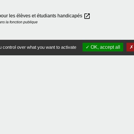
open_in_new
pour les élèves et étudiants handicapés
ns la fonction publique
 control over what you want to activate
OK, accept all
Contact
Comment joindre la mairie
tique de confidentialité
-
Accessibilité
-
Plan du site