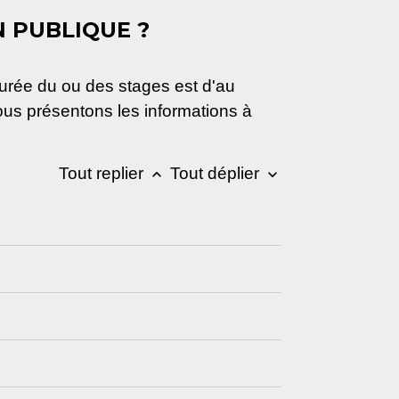
N PUBLIQUE ?
 durée du ou des stages est d'au
s présentons les informations à
Tout replier
Tout déplier
keyboard_arrow_up
keyboard_arrow_down