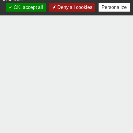
OK, accept all
Deny all cookies
Personalize
Signaler une erreur sur cette page
Contact
Comment joindre la mairie
Mentions légales
-
Politique de confidentialité
-
Accessibilité
-
Plan du site
-
Gestion des cookies