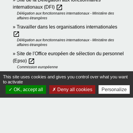
open_in_new
internationaux (DFI)
Délégation aux fonctionnaires internationaux - Ministère des
affaires étrangères
Travailler dans les organisations internationales
open_in_new
Délégation aux fonctionnaires internationaux - Ministère des
affaires étrangères
Site de l'Office européen de sélection du personnel
open_in_new
(Epso)
Commission européenne
Poser sa candidature à un poste au sein d'une
This site uses cookies and gives you control over what you want
to activate
open_in_new
institution européenne
OK, accept all
Deny all cookies
Personalize
Commission européenne
open_in_new
Journal officiel de l'Union européenne
Union européenne
Comment faire si...