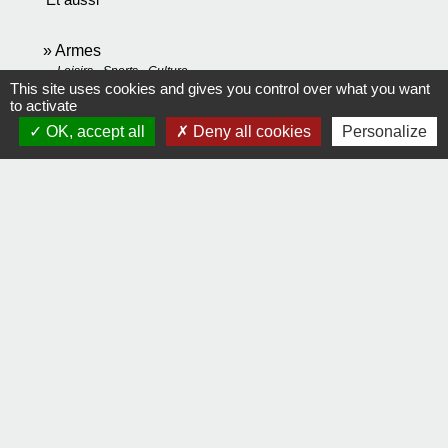
Armes
Loisirs - Sports - Culture
This site uses cookies and gives you control over what you want
Chasse
to activate
Loisirs - Sports - Culture
OK, accept all
Deny all cookies
Personalize
Signaler une erreur sur cette page
Contact
Comment joindre la mairie
Mentions légales
-
Politique de confidentialité
-