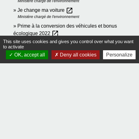
Ministère chargé de l'environnement
open_in_new
Je change ma voiture
Ministère chargé de l'environnement
Prime à la conversion des véhicules et bonus
open_in_new
écologique 2022
Ministère chargé de l'environnement
This site uses cookies and gives you control over what you want
to activate
open_in_new
Car Labelling Ademe
OK, accept all
Deny all cookies
Personalize
Agence de la transition écologique (Ademe)
Signaler une erreur sur cette page
Contact
Comment joindre la mairie