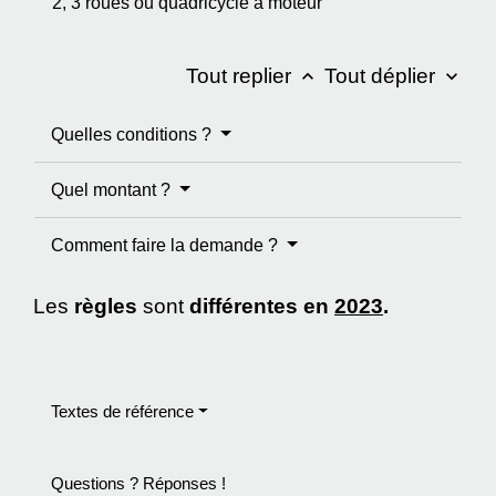
2, 3 roues ou quadricycle à moteur
Tout replier
Tout déplier
keyboard_arrow_up
keyboard_arrow_down
Quelles conditions ?
Quel montant ?
Comment faire la demande ?
Les
règles
sont
différentes en
2023
.
Textes de référence
Questions ? Réponses !