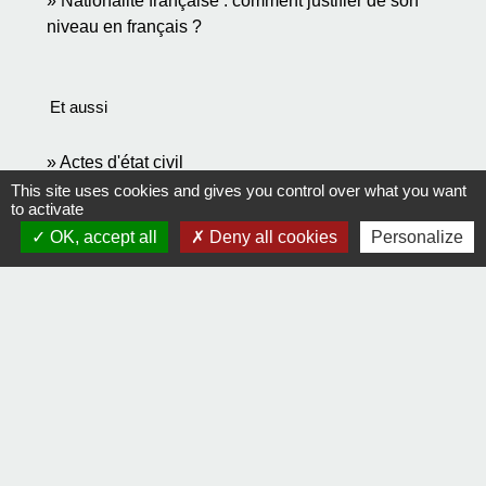
Nationalité française : comment justifier de son
niveau en français ?
Et aussi
Actes d'état civil
Papiers - Citoyenneté - Élections
This site uses cookies and gives you control over what you want
to activate
Demande d'asile (réfugié, protection subsidiaire,
OK, accept all
Deny all cookies
Personalize
apatride)
Étranger - Europe
Demande de naturalisation
Étranger - Europe
Légalisation de documents d'origine étrangère
(authentification)
Papiers - Citoyenneté - Élections
Signaler une erreur sur cette page