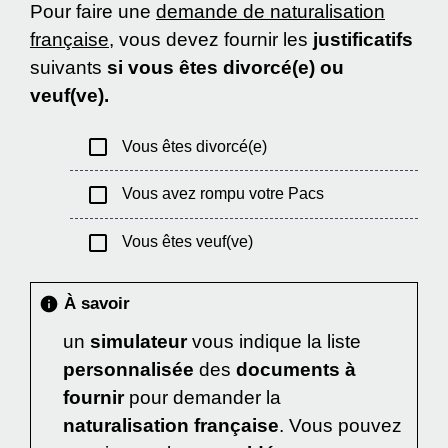
Pour faire une
demande de naturalisation
française
, vous devez fournir les
justificatifs
suivants
si vous êtes divorcé(e) ou
veuf(ve).
check_box_outline_blank
Vous êtes divorcé(e)
check_box_outline_blank
Vous avez rompu votre Pacs
check_box_outline_blank
Vous êtes veuf(ve)
À savoir
info
un
simulateur
vous indique la liste
personnalisée
des
documents à
fournir
pour demander la
naturalisation française
. Vous pouvez