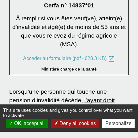
Cerfa n° 14837*01
Å remplir si vous êtes veuf(ve), atteint(e)
d'invalidité et âgé(e) de moins de 55 ans et
que vous relevez du régime agricole
(MSA).
open_in_new
Accéder au formulaire (pdf - 628.3 KB)
Ministère chargé de la santé
Lorsqu'une personne qui touche une
pension d'invalidité décède,
l'ayant droit
époux(se), enfant, partenaire de
Pacs
...] peut
This site uses cookies and gives you control over what you want
to activate
percevoir, sous conditions, une somme
OK, accept all
Deny all cookies
Personalize
forfaitaire appelée le
capital décès
.