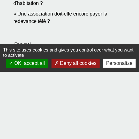
d'habitation ?
Une association doit-elle encore payer la
redevance télé ?
Et aussi
This site uses cookies and gives you control over what you want
to activate
Taxe foncière sur les propriétés bâties (TFPB)
OK, accept all
Deny all cookies
Personalize
Argent - Impôts - Consommation
Signaler une erreur sur cette page
Contact
Comment joindre la mairie