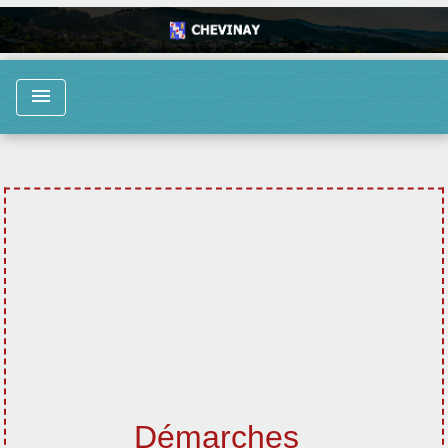
menu
Démarches