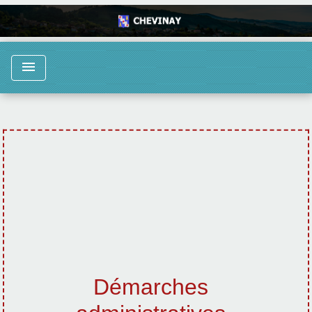
menu
Démarches