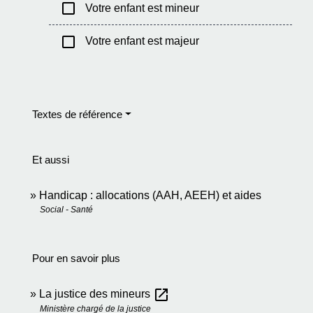
check_box_outline_blank
Votre enfant est mineur
check_box_outline_blank
Votre enfant est majeur
Textes de référence
Et aussi
Handicap : allocations (AAH, AEEH) et aides
Social - Santé
Pour en savoir plus
open_in_new
La justice des mineurs
Ministère chargé de la justice