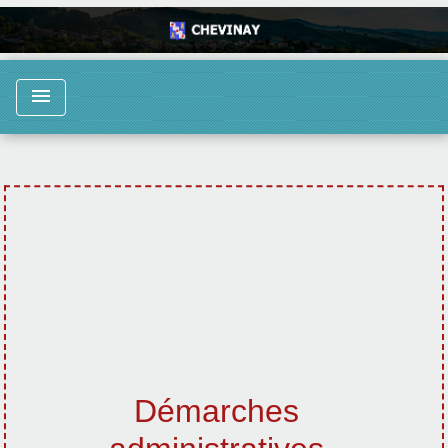
menu
Démarches