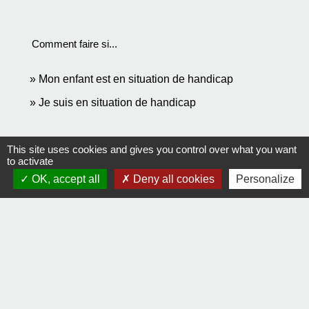
Comment faire si...
Mon enfant est en situation de handicap
Je suis en situation de handicap
Signaler une erreur sur cette page
This site uses cookies and gives you control over what you want
to activate
OK, accept all
Deny all cookies
Personalize
Contact
Comment joindre la mairie