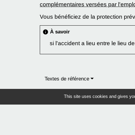
complémentaires versées par l'empl
Vous bénéficiez de la protection pré
À savoir
info
si l'accident a lieu entre le lieu d
Textes de référence
This site uses cookies and gives you
Questions ? Réponses !
Qu'est-ce qu'un accident du travail ?
Qu'est-ce qu'une maladie professionnell