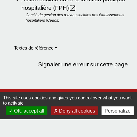
open_in_new
hospitalière (FPH)
Comité de gestion des œuvres sociales des établissements
hospitaliers (Cegos)
Textes de référence
Signaler une erreur sur cette page
This site uses cookies and gives you control over what you want
Contact
to activate
Comment joindre la mairie
OK, accept all
Deny all cookies
Personalize