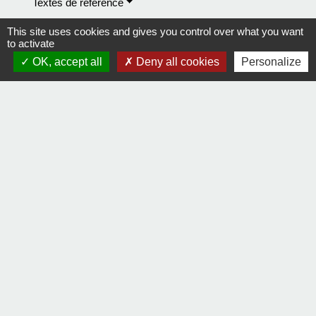
Textes de référence
This site uses cookies and gives you control over what you want
to activate
Services en ligne et formulaires
OK, accept all
Deny all cookies
Personalize
Signaler une erreur sur cette page
Contact
Comment joindre la mairie
Mentions légales
-
Politique de confidentialité
-
Accessibilité
-
Plan du site
-