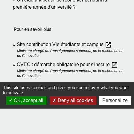
première année d'université ?
Pour en savoir plus
open_in_new
Site contribution Vie étudiante et campus
Ministère chargé de l'enseignement supérieur, de la recherche et
de l'innovation
open_in_new
CVEC : démarche obligatoire pour s'inscrire
Ministère chargé de l'enseignement supérieur, de la recherche et
de l'innovation
open_in_new
Plateforme Crous
This site uses cookies and gives you control over what you want
Ministère chargé de l'enseignement supérieur, de la recherche et
to activate
de l'innovation
OK, accept all
Deny all cookies
Personalize
open_in_new
CVEC : obtenir votre attestation
Ministère chargé de l'enseignement supérieur, de la recherche et
de l'innovation
Signaler une erreur sur cette page