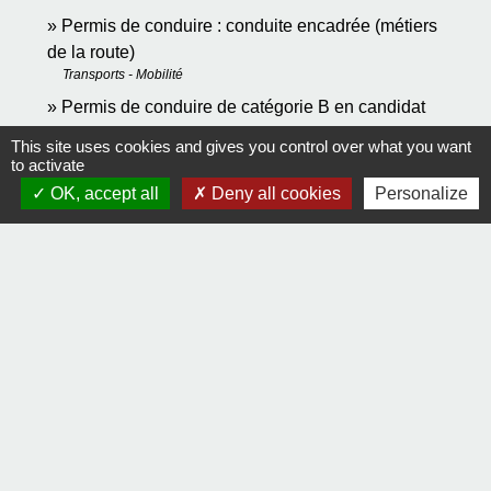
Permis de conduire : conduite encadrée (métiers
de la route)
Transports - Mobilité
Permis de conduire de catégorie B en candidat
libre
This site uses cookies and gives you control over what you want
Transports - Mobilité
to activate
Permis de conduire BE : voiture avec remorque
OK, accept all
Deny all cookies
Personalize
(voiture + remorque > 4250 kg)
Transports - Mobilité
Pour en savoir plus
Déclaration sur l'honneur pour obtenir un 1er titre
open_in_new
de conduite
Agence nationale des titres sécurisés (ANTS)
Prendre rendez-vous en ligne pour l'épreuve
open_in_new
pratique du permis de conduire