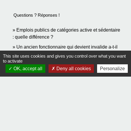
Questions ? Réponses !
Emplois publics de catégories active et sédentaire
: quelle différence ?
Un ancien fonctionnaire qui devient invalide a-t-il
droit à une retraite pour invalidité ?
This site uses cookies and gives you control over what you want
to activate
Un fonctionnaire ayant 3 enfants peut-il encore
OK, accept all
Deny all cookies
Personalize
partir en retraite plus tôt ?
Pour en savoir plus
open_in_new
Quel sera mon âge de départ en retraite ?
Groupement d'intérêt public "Union retraite"
Signaler une erreur sur cette page