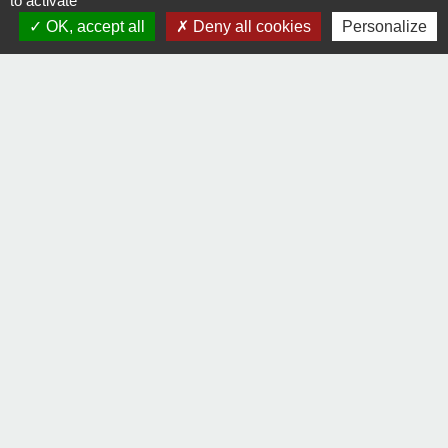
to activate
OK, accept all
Deny all cookies
Personalize
Signaler une erreur sur cette page
Contact
Comment joindre la mairie
Mentions légales
-
Politique de confidentialité
-
Accessibilité
-
Plan du site
-
Gestion des cookies