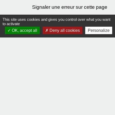
Signaler une erreur sur cette page
This site uses cookies and gives you control over what you want
to activate
OK, accept all
Deny all cookies
Personalize
Contact
Comment joindre la mairie
Mentions légales
-
Politique de confidentialité
-
Accessibilité
-
Plan du site
-
Gestion des cookies
Site créé en partenariat avec Réseau des Communes