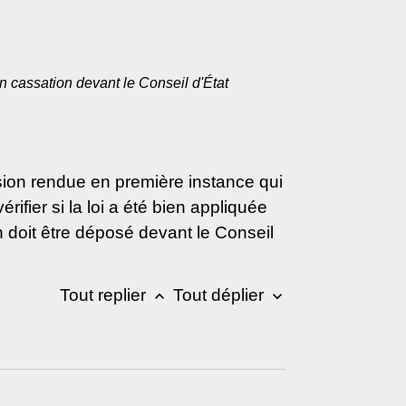
 cassation devant le Conseil d'État
sion rendue en première instance qui
érifier si la loi a été bien appliquée
ion doit être déposé devant le Conseil
Tout replier
Tout déplier
keyboard_arrow_up
keyboard_arrow_down