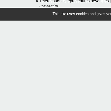
Télérecours - téléprocédures devant les j
Conseil d'État
Dans quelles situations le recours à un av
This site uses cookies and gives you
Conseil d'État
Mentions légales
-
Poli