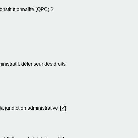
constitutionnalité (QPC) ?
inistratif, défenseur des droits
open_in_new
a juridiction administrative