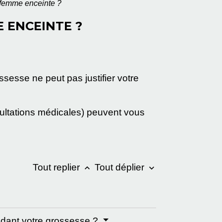
 femme enceinte ?
 ENCEINTE ?
sesse ne peut pas justifier votre
ultations médicales) peuvent vous
Tout replier
Tout déplier
keyboard_arrow_up
keyboard_arrow_down
ndant votre grossesse ?