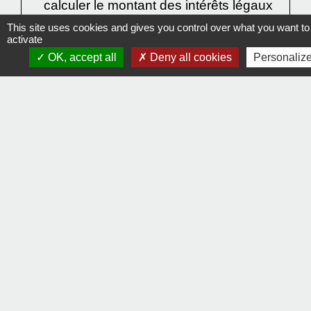
calculer le montant des intérêts légaux
dus pour l'année 2015, puis l'inclure
This site uses cookies and gives you control over what you want to
activate
dans le capital pour le calcul de l'année
OK, accept all
Deny all cookies
Personaliz
2016. Le calcul à faire est le suivant :
Le débiteur doit rembourser :
2 036,74 €
+
53,23 €
=
2 089,97 €
Rappel : même si 2016 est une année
bissextile, il faut utiliser 365 dans le
calcul.
Textes de référence
Et aussi