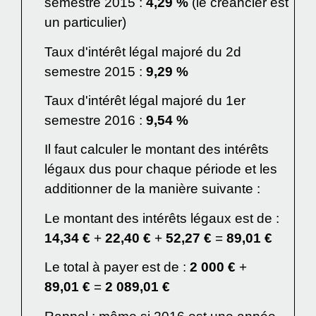
semestre 2015 :
4,29 %
(le créancier est
un particulier)
Taux d'intérêt légal majoré du 2
d
semestre 2015 :
9,29 %
Taux d'intérêt légal majoré du 1
er
semestre 2016 :
9,54 %
Il faut calculer le montant des intérêts
légaux dus pour chaque période et les
additionner de la manière suivante :
Le montant des intérêts légaux est de :
14,34 €
+
22,40 €
+
52,27 €
=
89,01 €
Le total à payer est de :
2 000 €
+
89,01 €
=
2 089,01 €