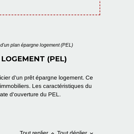
r d'un plan épargne logement (PEL)
 LOGEMENT (PEL)
icier d'un prêt épargne logement. Ce
 immobiliers. Les caractéristiques du
date d'ouverture du PEL.
Tout replier
Tout déplier
keyboard_arrow_up
keyboard_arrow_down