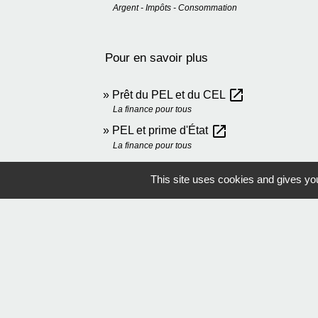
Argent - Impôts - Consommation
Pour en savoir plus
open_in_new
Prêt du PEL et du CEL
La finance pour tous
open_in_new
PEL et prime d'État
La finance pour tous
This site uses cookies and gives you
Comment faire si...
Je veux obtenir un crédit immobilier