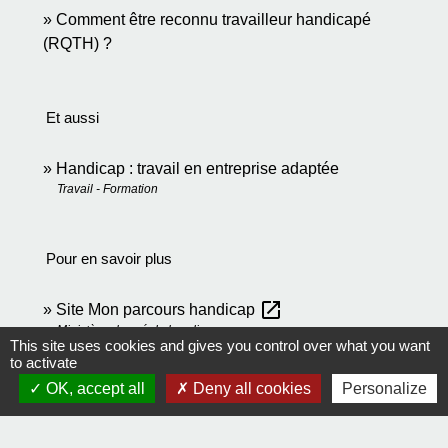
Comment être reconnu travailleur handicapé
(RQTH) ?
Et aussi
Handicap : travail en entreprise adaptée
Travail - Formation
Pour en savoir plus
open_in_new
Site Mon parcours handicap
Ministère chargé du handicap
This site uses cookies and gives you control over what you want
to activate
OK, accept all
Deny all cookies
Personalize
Comment faire si...