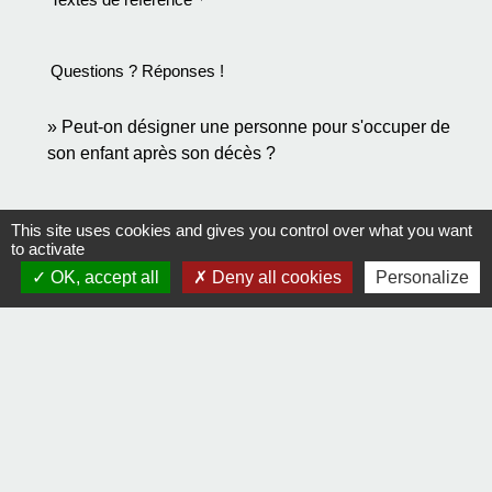
Questions ? Réponses !
Peut-on désigner une personne pour s'occuper de
son enfant après son décès ?
Signaler une erreur sur cette page
This site uses cookies and gives you control over what you want
to activate
OK, accept all
Deny all cookies
Personalize
Contact
Comment joindre la mairie
Mentions légales
-
Politique de confidentialité
-