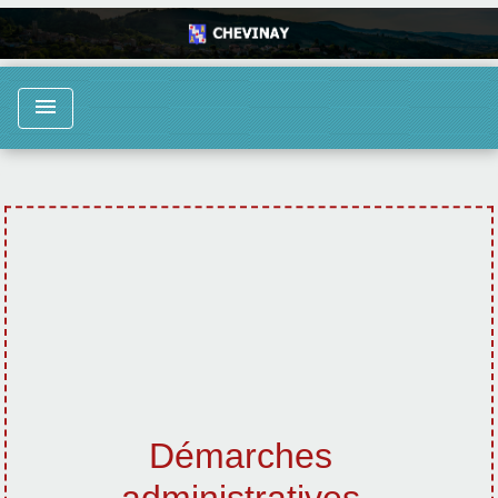
menu
Démarches
administratives