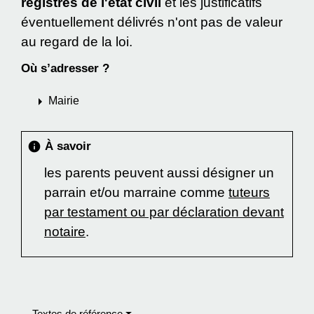
registres de l'état civil
et les justificatifs
éventuellement délivrés n'ont pas de valeur
au regard de la loi.
Où s’adresser ?
arrow_right
Mairie
À savoir
info
les parents peuvent aussi désigner un
parrain et/ou marraine comme
tuteurs
par testament ou par déclaration devant
notaire
.
Textes de référence