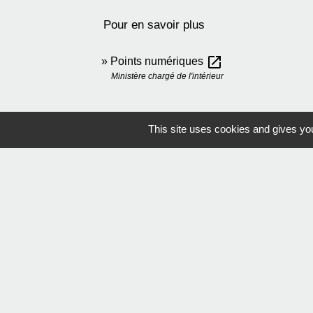
Pour en savoir plus
open_in_new
Points numériques
Ministère chargé de l'intérieur
This site uses cookies and gives you
Mentions légales
-
Poli