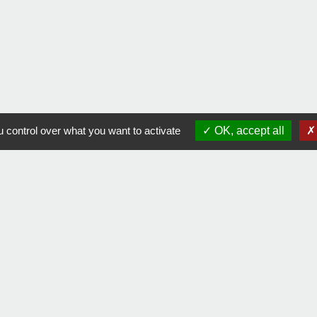
 control over what you want to activate
OK, accept all
Contact
Comment joindre la mairie
tique de confidentialité
-
Accessibilité
-
Plan du site