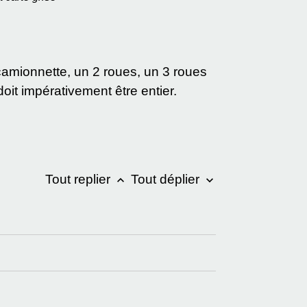
 camionnette, un 2 roues, un 3 roues
it impérativement être entier.
Tout replier
Tout déplier
keyboard_arrow_up
keyboard_arrow_down