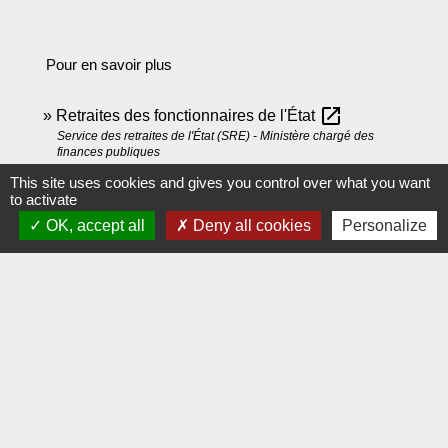
Pour en savoir plus
open_in_new
Retraites des fonctionnaires de l'État
Service des retraites de l'État (SRE) - Ministère chargé des
finances publiques
Caisse nationale de retraites des agents des
This site uses cookies and gives you control over what you want
to activate
open_in_new
collectivités locales (CNRACL)
OK, accept all
Deny all cookies
Personalize
Caisse nationale de retraite des agents des collectivités locales
(CNRACL)
Signaler une erreur sur cette page
Contact