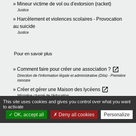
Mineur victime de vol ou d'extorsion (racket)
Justice
Harcèlement et violences scolaires - Provocation
au suicide
Justice
Pour en savoir plus
open_in_new
Comment faire pour créer une association ?
Direction de l'information légale et administrative (Dila) - Première
ministre
open_in_new
Créer et gérer une Maison des lycéens
Ministère chargé de l'éducation
This site uses cookies and gives you control over what you want
to activate
OK, accept all
Deny all cookies
Personalize
Comment faire si...
Je crée une association