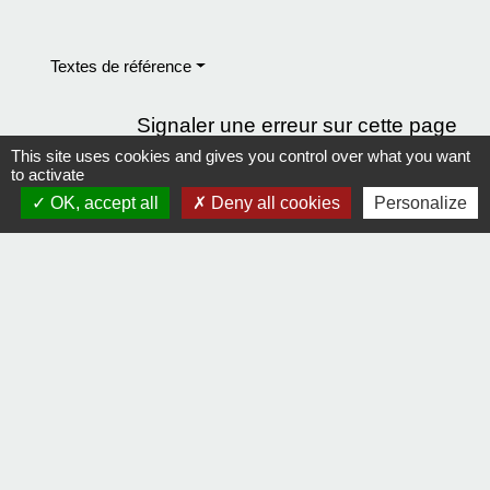
Textes de référence
Signaler une erreur sur cette page
This site uses cookies and gives you control over what you want
to activate
OK, accept all
Deny all cookies
Personalize
Contact
Comment joindre la mairie
Mentions légales
-
Politique de confidentialité
-
Accessibilité
-
Plan du site
-
Gestion des cookies