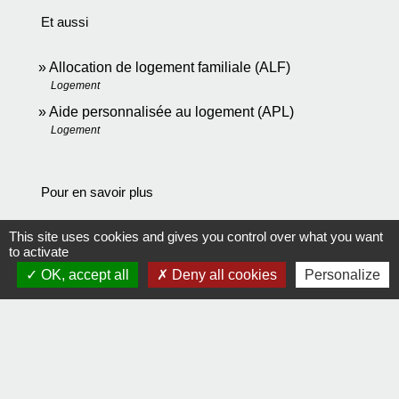
Et aussi
Allocation de logement familiale (ALF)
Logement
Aide personnalisée au logement (APL)
Logement
Pour en savoir plus
This site uses cookies and gives you control over what you want
Éléments de calcul des aides personnelles au
to activate
open_in_new
logement
OK, accept all
Deny all cookies
Personalize
Ministère chargé du logement
Plafonds de ressources et règles de calcul des
open_in_new
allocations logement
Legifrance
Les aides au logement pour les personnes âgées
open_in_new
en établissement