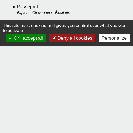
Passeport
Papiers - Citoyenneté - Élections
Nom d'usage : utilisation du nom de sa femme ou
This site uses cookies and gives you control over what you want
de son mari
to activate
Papiers - Citoyenneté - Élections
OK, accept all
Deny all cookies
Personalize
Signaler une erreur sur cette page
Contact
Comment joindre la mairie
Mentions légales
-
Politique de confidentialité
-