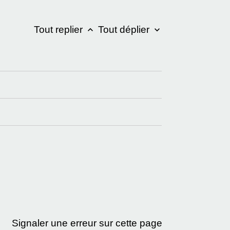
Tout replier
Tout déplier
keyboard_arrow_up
keyboard_arrow_down
Signaler une erreur sur cette page