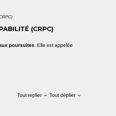
 (CRPC)
ABILITÉ (CRPC)
 aux poursuites
. Elle est appelée
Tout replier
Tout déplier
keyboard_arrow_up
keyboard_arrow_down